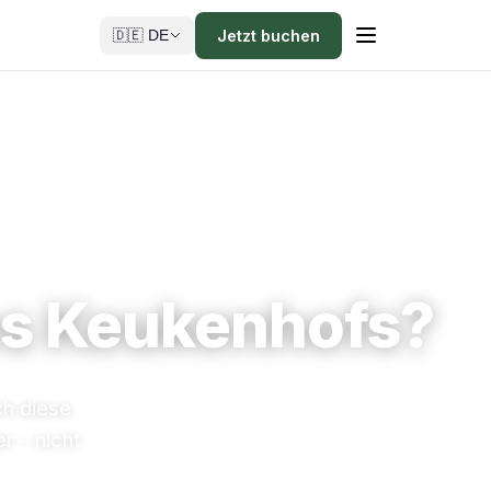
Jetzt buchen
🇩🇪 DE
des Keukenhofs?
ch diese
r – nicht