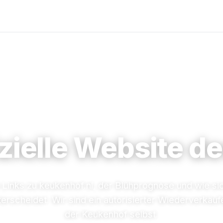
fizielle Website 
 Links zu keukenhof.nl, der Blühprognose und wie si
terscheidet. Wir sind ein autorisierter Wiederverkäufe
der Keukenhof selbst.