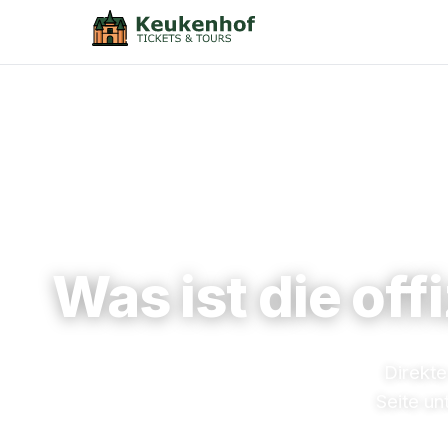
Was ist die of
Direkte
Seite un