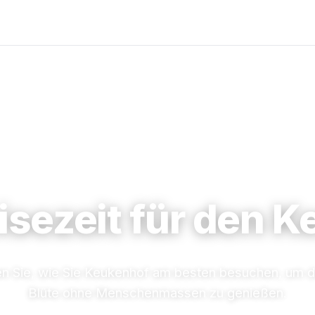
isezeit für den 
en Sie, wie Sie Keukenhof am besten besuchen, um di
Blüte ohne Menschenmassen zu genießen.