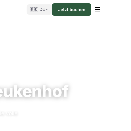
Jetzt buchen
🇩🇪 DE
Keukenhof
e volle